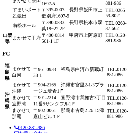
まかせて飯田
881-986
1697-5
すまいポート
〒395-0003 長野県飯田市上
TEL.0265-
59-8021
21飯田
郷別府1697-5
〒390-0833 長野県松本市双
TEL.0263-
南松ホール
87-6621
葉18−22 2F
山梨
〒400-0814 甲府市上阿原町
TEL.0120-
まかせて甲府
881-986
561-1 1F
県
FC
福
まかせて
〒961-0933 福島県白河市新蔵町
TEL.0120-
島
881-986
白河
33-1
県
まかせて
〒904-2165 沖縄市宮里2-1-3プラ
TEL.0120-
881-986
沖縄
ージュ琉希1Ｆ
沖
まかせて
〒901-2214 宜野湾市我如古3丁目
TEL.0120-
縄
881-986
宜野湾
11番5サンクフル1Ｆ
県
まかせて
〒902-0061 那覇市古島2-26-15津
TEL.0120-
881-986
那覇
嘉山ビル１F
0120-881-986