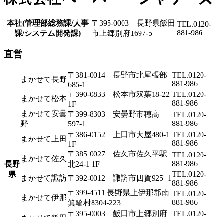
本社(管理部総務課/人事
〒395-0003 長野県飯田
TEL.0120-
881-986
課/システム開発課)
市上郷別府1697-5
直営
〒381-0014 長野市北尾張部
TEL.0120-
まかせて長野
881-986
685-1
〒390-0833 松本市双葉18-22
TEL.0120-
まかせて松本
881-986
1F
まかせて安曇
〒399-8303 安曇野市穂高
TEL.0120-
881-986
野
597-1
〒386-0152 上田市大屋480-1
TEL.0120-
まかせて上田
881-986
1F
〒385-0027 佐久市佐久平駅
TEL.0120-
まかせて佐久
881-986
長野
北24‐1 1F
県
TEL.0120-
まかせて諏訪
〒392-0012 諏訪市四賀925−1
881-986
〒399-4511 長野県上伊那郡南
TEL.0120-
まかせて伊那
881-986
箕輪村8304-223
〒395-0003 飯田市上郷別府
TEL.0120-